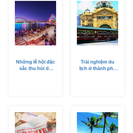
trường hợp và hoàn
khác, đó là Canberra.
cảnh hiện tại của mỗi
cá nhân người xin
visa. Gọi ngay hotline
để được tư vấn cụ
thế trường hợp của
bạn.
Những lễ hội đặc
Trải nghiệm du
sắc thu hút du
lịch ở thành phố
lịch tại Úc không
đáng sống nhất
thể bỏ qua
thế giới