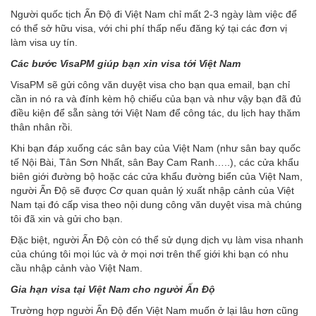
Người quốc tịch Ấn Độ đi Việt Nam chỉ mất 2-3 ngày làm việc để
có thể sở hữu visa, với chi phí thấp nếu đăng ký tại các đơn vị
làm visa uy tín.
Các bước VisaPM giúp bạn xin visa tới Việt Nam
VisaPM sẽ gửi công văn duyệt visa cho bạn qua email, bạn chỉ
cần in nó ra và đính kèm hộ chiếu của bạn và như vậy bạn đã đủ
điều kiện để sẵn sàng tới Việt Nam để công tác, du lịch hay thăm
thân nhân rồi.
Khi bạn đáp xuống các sân bay của Việt Nam (như sân bay quốc
tế Nội Bài, Tân Sơn Nhất, sân Bay Cam Ranh…..), các cửa khẩu
biên giới đường bộ hoặc các cửa khẩu đường biển của Việt Nam,
người Ấn Độ sẽ được Cơ quan quản lý xuất nhập cảnh của Việt
Nam tại đó cấp visa theo nội dung công văn duyệt visa mà chúng
tôi đã xin và gửi cho bạn.
Đặc biệt, người Ấn Độ còn có thể sử dụng dịch vụ làm visa nhanh
của chúng tôi mọi lúc và ở mọi nơi trên thế giới khi bạn có nhu
cầu nhập cảnh vào Việt Nam.
Gia hạn visa tại Việt Nam cho người Ấn Độ
Trường hợp người Ấn Độ đến Việt Nam muốn ở lại lâu hơn cũng