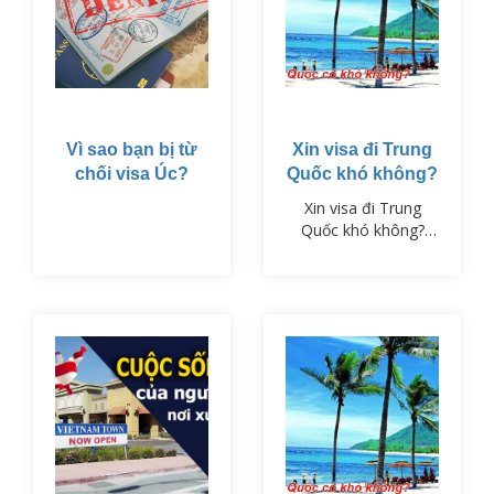
Vì sao bạn bị từ
Xin visa đi Trung
chối visa Úc?
Quốc khó không?
Xin visa đi Trung
Quốc khó không?
Không hề khó như
bạn nghĩ. Chỉ cần bạn
chuẩn bị tốt các hồ
sơ và liên hệ visaPM
để chúng tôi tư vấn
và hỗ trợ bạn. Còn lại
cứ để visaPM làm
cho bạn