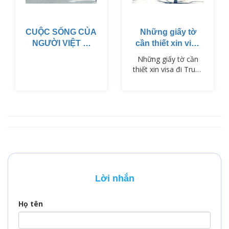
CUỘC SỐNG CỦA
Những giấy tờ
NGƯỜI VIỆT Ở
cần thiết xin visa
MỸ
đi Trung Quốc
Những giấy tờ cần
thiết xin visa đi Trung
Quốc bao gồm
những gì? VisaPM xin
chia sẻ cho bạn
trong bài viết này,
nếu còn khúc mắc
xin cứ liên hệ để
chúng tôi tư vấn cho
bạn
Lời nhắn
Họ tên