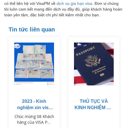
có thể liên hệ với VisaPM về
dịch vụ gia hạn visa
. Đơn vị chúng
tôi luôn cam kết mang đến dịch vụ đầy đủ, giúp khách hàng hoàn
toàn yên tâm, đặc biệt chi phí tiết kiệm nhất cho bạn.
Tin tức liên quan
2023 - Kinh
THỦ TỤC VÀ
nghiệm xin visa
KINH NGHIỆM ĐỂ
du lịch Nhật Bản
CÓ VISA MỸ
Chúc mừng 08 Khách
MUỐN CÓ VISA
hàng của VISA PM
MỸ - BẠN CẦN
đã nhận được visa