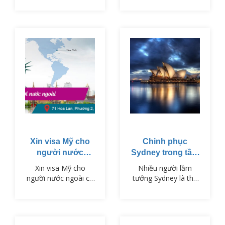
NHỮNG GÌ
du lịch Nhật Bản vào
ngày 01/11/2023.
Xin visa Mỹ cho
Chinh phục
người nước
Sydney trong tầm
ngoài
tay
Xin visa Mỹ cho
Nhiều người lầm
người nước ngoài có
tưởng Sydney là thủ
người nói dễ, có
đô của nước
người bảo rằng khó,
Úc, nhưng thực
tuy nhiên thực tế dễ
chất thủ đô của Úc
hay khó còn tùy từng
lại là một thành phố