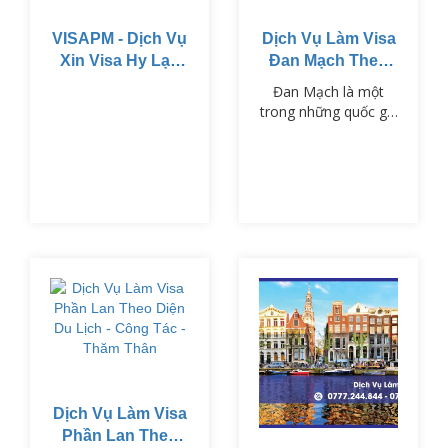
VISAPM - Dịch Vụ
Dịch Vụ Làm Visa
Xin Visa Hy Lạp
Đan Mạch Theo
Theo Diện Du
Diện Du Lịch -
Đan Mạch là một
Lịch - Công Tác -
Công Tác - Thăm
trong những quốc gia
Thăm Thân
Thân
thuộc khối Schengen,
nổi tiếng với chất
lượng cuộc sống cao,
nền văn hóa phong
phú và hệ thống giáo
dục tiên tiến.
Dịch Vụ Làm Visa
Phần Lan Theo