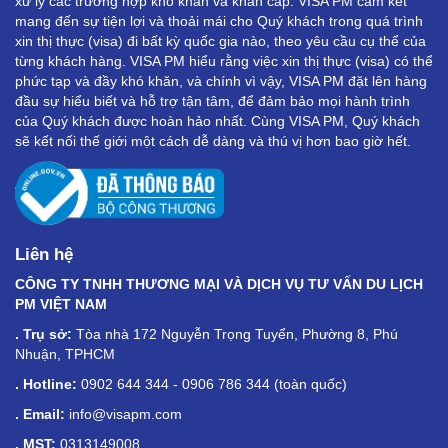
xử lý các trường hợp khó khăn và khẩn cấp. VISA PM cam kết
mang đến sự tiện lợi và thoải mái cho Quý khách trong quá trình
xin thị thực (visa) đi bất kỳ quốc gia nào, theo yêu cầu cụ thể của
từng khách hàng. VISA PM hiểu rằng việc xin thị thực (visa) có thể
phức tạp và đầy khó khăn, và chính vì vậy, VISA PM đặt lên hàng
đầu sự hiểu biết và hỗ trợ tận tâm, để đảm bảo mọi hành trình
của Quý khách được hoàn hảo nhất. Cùng VISA PM, Quý khách
sẽ kết nối thế giới một cách dễ dàng và thú vị hơn bao giờ hết.
Liên hệ
CÔNG TY TNHH THƯƠNG MẠI VÀ DỊCH VỤ TƯ VẤN DU LỊCH
PM VIỆT NAM
. Trụ sở:
Tòa nhà 172 Nguyễn Trọng Tuyển, Phường 8, Phú
Nhuận, TPHCM
. Hotline:
0902 644 344 - 0906 786 344 (toàn quốc)
. Email:
info@visapm.com
. MST:
0313149008