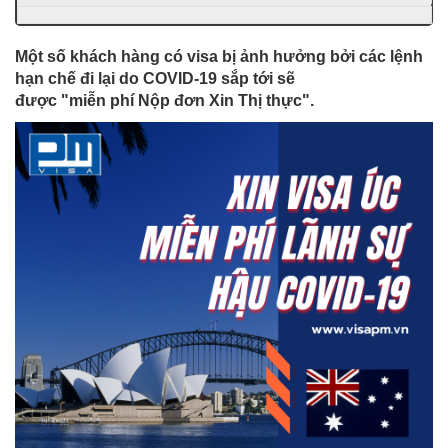
Một số khách hàng có visa bị ảnh hưởng bởi các lệnh
hạn chế đi lại do COVID-19 sắp tới sẽ
được "miễn phí Nộp đơn Xin Thị thực".