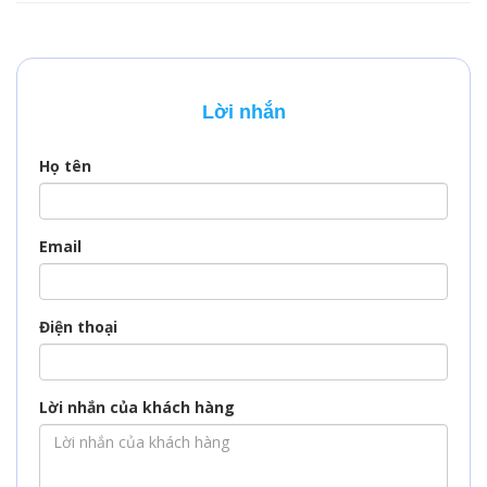
tập hoặc thăm thân?
tham gia các hoạt
Dù mục đích là gì,
động khác trong lãnh
việc xin visa Mông Cổ
thổ. Qatar nổi tiếng
là bước đầu tiên và
với sự xa hoa, hẹ
vô cùng quan trọng
sang và nhiều công
Lời nhắn
để hành trình của
trình độc đáo, vì vậy
bạn trở nên suôn sẻ.
nước này thu hút
một lượng lớn khách
Họ tên
quốc tế hàng năm.…
Email
Điện thoại
Lời nhắn của khách hàng