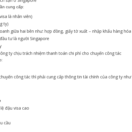
ch sạn ở Singapore
cần cung cấp:
visa là nhân viên)
g ty)
doanh giữa hai bên như: hợp đồng, giấy tờ xuất – nhập khẩu hàng hóa 
 đầu tư là người Singapore
y
công ty chịu trách nhiệm thanh toán chi phí cho chuyến công tác
p:
huyến công tác thì phải cung cấp thông tin tài chính của công ty nh
e
lệ đậu visa cao
êu cầu