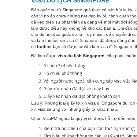
VISA DU LỊCH SINGAPORE
Đảo quốc sư tử Singapore quả thực có sức hút lạ kỳ, k
còn vì nó ẩn chưa những nét đẹp kỳ bí, cảnh quan tho
đã kéo theo sự phát triển đa dạng về mọi mặt đời số
làm được điều này không hề khó các bạn ạ. Chỉ cần b
chu du nơi đảo quốc sư tử. Tuy nhiên, để chuyến đi củ
và làm thủ tục xin visa đi Sinapore, đã được đông đảo
số
hotline
bạn sẽ được tư vấn làm visa đi Singapore 
Để làm được
visa du lịch Singapore
, cần phải chuẩn 
01 ảnh 3x4 nền trắng
Hộ chiếu phổ thông
Với người nước ngoài cần cung cấp visa Việt N
Giấy xác nhận đã đặt vé máy bay
Giấy xác nhận đã đặt phòng khách sạn
Lưu ý: Những loại giấy tờ xin visa đi Singapore du lịc
xin visa sẽ ứng với những giấy tờ khác nhau.
Chọn VisaPM nghĩa là quý vị sẽ được hỗ trợ đến mức tố
Kiểm tra hộ chiếu của bạn còn thời hạn không
Tìm hiểu những thông tin cần lưu ý khi tới Sing