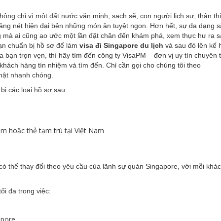
hông chỉ vì một đất nước văn minh, sạch sẽ, con người lịch sự, thân th
ảng nét hiện đại bên những món ăn tuyệt ngon. Hơn hết, sự đa dạng s
ng mà ai cũng ao ước một lần đặt chân đến khám phá, xem thực hư ra s
ạn chuẩn bị hồ sơ để làm
visa đi Singapore du lịch
và sau đó lên kế 
a bạn trọn vẹn, thì hãy tìm đến công ty VisaPM – đơn vị uy tín chuyên 
 khách hàng tín nhiệm và tìm đến. Chỉ cần gọi cho chúng tôi theo
thật nhanh chóng.
bị các loại hồ sơ sau:
am hoặc thẻ tạm trú tại Việt Nam
h có thể thay đổi theo yêu cầu của lãnh sự quán Singapore, với mỗi khá
i đa trong việc:
apore