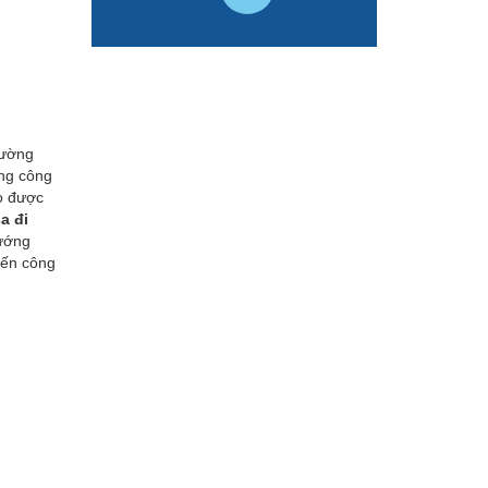
rường
ong công
họ được
sa đi
hướng
yến công