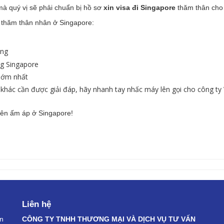
mà quý vị sẽ phải chuẩn bị hồ sơ
xin visa đi Singapore
thăm thân cho 
 thăm thân nhân ở Singapore:
ng
ng Singapore
 sớm nhất
khác cần được giải đáp, hãy nhanh tay nhấc máy lên gọi cho công ty
iên ấm áp ở Singapore!
Liên hệ
an
CÔNG TY TNHH THƯƠNG MẠI VÀ DỊCH VỤ TƯ VẤN