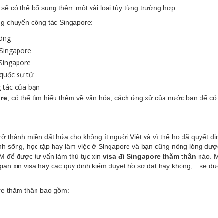
 sẽ có thể bổ sung thêm một vài loại tùy từng trường hợp.
g chuyến công tác Singapore:
hông
 Singapore
 Singapore
quốc sư tử
g tác của bạn
ore
, có thể tìm hiểu thêm về văn hóa, cách ứng xử của nước bạn để c
rở thành miền đất hứa cho không ít người Việt và vì thế họ đã quyết đ
inh sống, học tập hay làm việc ở Singapore và bạn cũng nóng lòng đượ
PM để được tư vấn làm thủ tục xin
visa đi Singapore thăm thân
nào. M
i gian xin visa hay các quy định kiểm duyệt hồ sơ đạt hay không,…sẽ đ
ore thăm thân bao gồm: