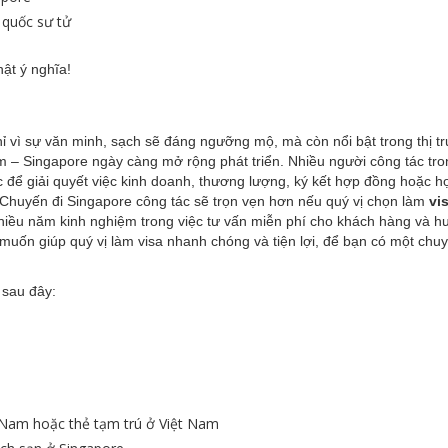
 quốc sư tử
ật ý nghĩa!
ỉ vì sự văn minh, sạch sẽ đáng ngưỡng mộ, mà còn nổi bật trong thị t
am – Singapore ngày càng mở rộng phát triển. Nhiều người công tác tr
ớc để giải quyết việc kinh doanh, thương lượng, ký kết hợp đồng hoặc 
 Chuyến đi Singapore công tác sẽ trọn vẹn hơn nếu quý vị chọn làm
vi
hiều năm kinh nghiệm trong việc tư vấn miễn phí cho khách hàng và 
g muốn giúp quý vị làm visa nhanh chóng và tiện lợi, để bạn có một chu
 sau đây:
t Nam hoặc thẻ tạm trú ở Việt Nam