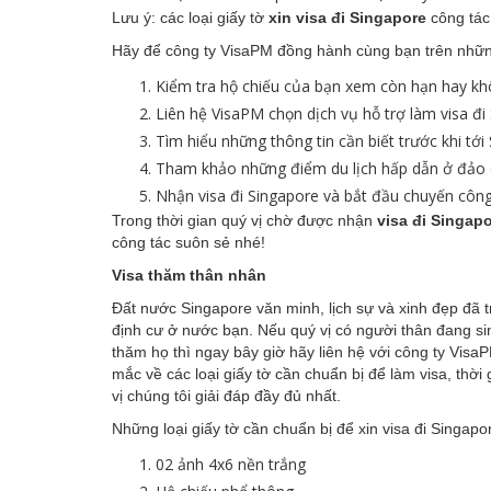
Lưu ý: các loại giấy tờ
xin visa đi Singapore
công tác
Hãy để công ty VisaPM đồng hành cùng bạn trên nhữn
Kiểm tra hộ chiếu của bạn xem còn hạn hay k
Liên hệ VisaPM chọn dịch vụ hỗ trợ làm visa đi
Tìm hiểu những thông tin cần biết trước khi tới
Tham khảo những điểm du lịch hấp dẫn ở đảo 
Nhận visa đi Singapore và bắt đầu chuyến côn
Trong thời gian quý vị chờ được nhận
visa đi Singap
công tác suôn sẻ nhé!
Visa thăm thân nhân
Đất nước Singapore văn minh, lịch sự và xinh đẹp đã t
định cư ở nước bạn. Nếu quý vị có người thân đang s
thăm họ thì ngay bây giờ hãy liên hệ với công ty Visa
mắc về các loại giấy tờ cần chuẩn bị để làm visa, thờ
vị chúng tôi giải đáp đầy đủ nhất.
Những loại giấy tờ cần chuẩn bị để xin visa đi Singap
02 ảnh 4x6 nền trắng