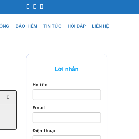
CÔNG
BẢO HIỂM
TIN TỨC
HỎI ĐÁP
LIÊN HỆ
Lời nhắn
Họ tên
Email
Điện thoại