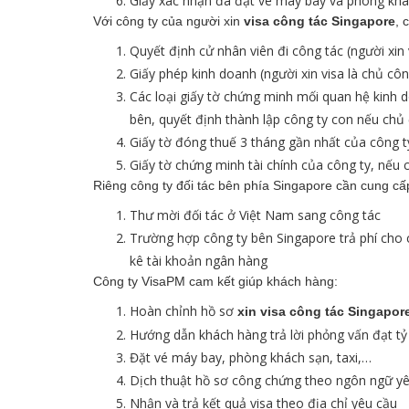
Giấy xác nhận đã đặt vé máy bay và phòng khá
Với công ty của người xin
visa công tác Singapore
, 
Quyết định cử nhân viên đi công tác (người xin 
Giấy phép kinh doanh (người xin visa là chủ côn
Các loại giấy tờ chứng minh mối quan hệ kinh 
bên, quyết định thành lập công ty con nếu chủ
Giấy tờ đóng thuế 3 tháng gần nhất của công t
Giấy tờ chứng minh tài chính của công ty, nếu 
Riêng công ty đối tác bên phía Singapore cần cung cấ
Thư mời đối tác ở Việt Nam sang công tác
Trường hợp công ty bên Singapore trả phí cho c
kê tài khoản ngân hàng
Công ty VisaPM cam kết giúp khách hàng:
Hoàn chỉnh hồ sơ
xin
visa công tác Singapor
Hướng dẫn khách hàng trả lời phỏng vấn đạt tỷ 
Đặt vé máy bay, phòng khách sạn, taxi,…
Dịch thuật hồ sơ công chứng theo ngôn ngữ y
Nhận và trả kết quả visa theo địa chỉ yêu cầu