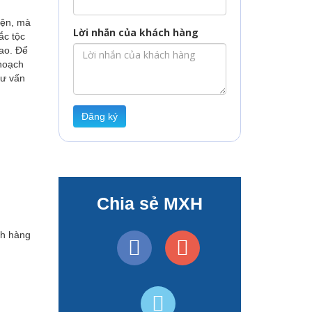
iện, mà
Lời nhắn của khách hàng
ắc tộc
ao. Để
hoạch
tư vấn
Đăng ký
Chia sẻ MXH
ch hàng