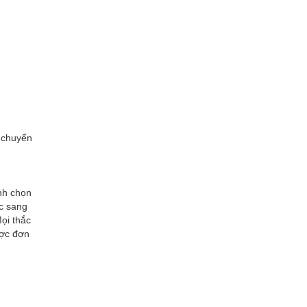
ó chuyến
ịnh chọn
c sang
ọi thắc
ược đơn