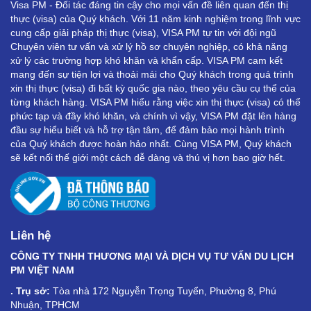
Visa PM - Đối tác đáng tin cậy cho mọi vấn đề liên quan đến thị
thực (visa) của Quý khách. Với 11 năm kinh nghiệm trong lĩnh vực
cung cấp giải pháp thị thực (visa), VISA PM tự tin với đội ngũ
Chuyên viên tư vấn và xử lý hồ sơ chuyên nghiệp, có khả năng
xử lý các trường hợp khó khăn và khẩn cấp. VISA PM cam kết
mang đến sự tiện lợi và thoải mái cho Quý khách trong quá trình
xin thị thực (visa) đi bất kỳ quốc gia nào, theo yêu cầu cụ thể của
từng khách hàng. VISA PM hiểu rằng việc xin thị thực (visa) có thể
phức tạp và đầy khó khăn, và chính vì vậy, VISA PM đặt lên hàng
đầu sự hiểu biết và hỗ trợ tận tâm, để đảm bảo mọi hành trình
của Quý khách được hoàn hảo nhất. Cùng VISA PM, Quý khách
sẽ kết nối thế giới một cách dễ dàng và thú vị hơn bao giờ hết.
Liên hệ
CÔNG TY TNHH THƯƠNG MẠI VÀ DỊCH VỤ TƯ VẤN DU LỊCH
PM VIỆT NAM
. Trụ sở:
Tòa nhà 172 Nguyễn Trọng Tuyển, Phường 8, Phú
Nhuận, TPHCM