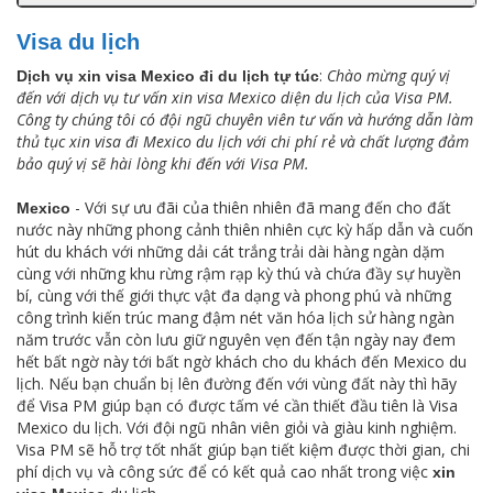
Visa du lịch
:
Chào mừng quý vị
Dịch vụ xin visa Mexico đi du lịch tự túc
đến với dịch vụ tư vấn xin visa Mexico diện du lịch của Visa PM.
Công ty chúng tôi có đội ngũ chuyên viên tư vấn và hướng dẫn làm
thủ tục xin visa đi Mexico du lịch với chi phí rẻ và chất lượng đảm
bảo quý vị sẽ hài lòng khi đến với Visa PM.
- Với sự ưu đãi của thiên nhiên đã mang đến cho đất
Mexico
nước này những phong cảnh thiên nhiên cực kỳ hấp dẫn và cuốn
hút du khách với những dải cát trắng trải dài hàng ngàn dặm
cùng với những khu rừng rậm rạp kỳ thú và chứa đầy sự huyền
bí, cùng với thế giới thực vật đa dạng và phong phú và những
công trình kiến trúc mang đậm nét văn hóa lịch sử hàng ngàn
năm trước vẫn còn lưu giữ nguyên vẹn đến tận ngày nay đem
hết bất ngờ này tới bất ngờ khách cho du khách đến Mexico du
lịch. Nếu bạn chuẩn bị lên đường đến với vùng đất này thì hãy
để Visa PM giúp bạn có được tấm vé cần thiết đầu tiên là Visa
Mexico du lịch. Với đội ngũ nhân viên giỏi và giàu kinh nghiệm.
Visa PM sẽ hỗ trợ tốt nhất giúp bạn tiết kiệm được thời gian, chi
phí dịch vụ và công sức để có kết quả cao nhất trong việc
xin