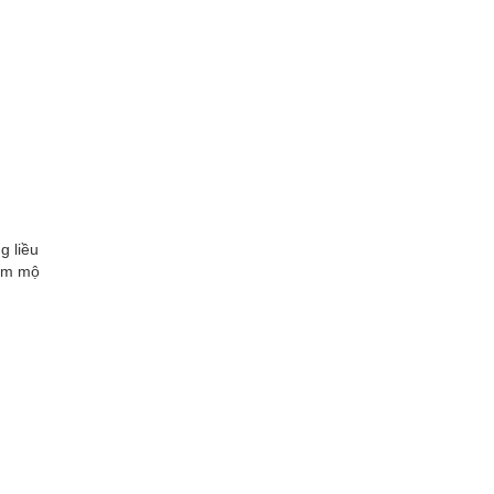
g liều
hâm mộ