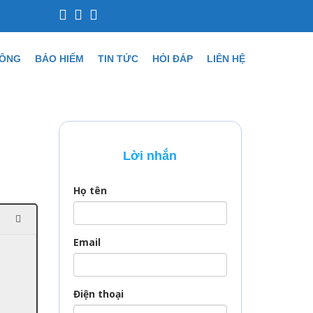
CÔNG
BẢO HIỂM
TIN TỨC
HỎI ĐÁP
LIÊN HỆ
Lời nhắn
Họ tên
Email
Điện thoại