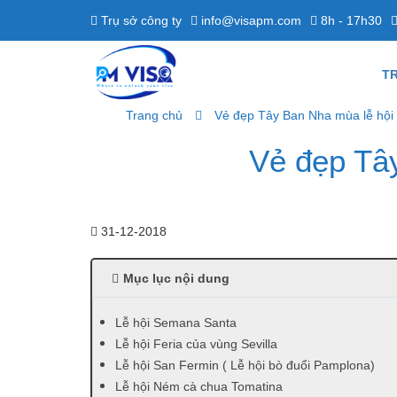
Trụ sở công ty
info@visapm.com
8h - 17h30
T
Trang chủ
Vẻ đẹp Tây Ban Nha mùa lễ hội
Vẻ đẹp Tâ
31-12-2018
Mục lục nội dung
Lễ hội Semana Santa
Lễ hội Feria của vùng Sevilla
Lễ hội San Fermin ( Lễ hội bò đuổi Pamplona)
Lễ hội Ném cà chua Tomatina