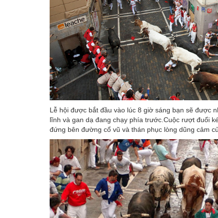
Lễ hội được bắt đầu vào lúc 8 giờ sáng bạn sẽ được 
lĩnh và gan dạ đang chạy phía trước.Cuộc rượt đuổi 
đứng bên đường cổ vũ và thán phục lòng dũng cảm củ