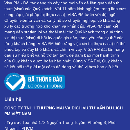
Visa PM - Đối tác đáng tin cậy cho mọi vấn đề liên quan đến thị
thực (visa) của Quý khách. Với 11 năm kinh nghiệm trong lĩnh vực
cung cấp giải pháp thị thực (visa), VISA PM tự tin với đội ngũ
Chuyên viên tư vấn và xử lý hồ sơ chuyên nghiệp, có khả năng
xử lý các trường hợp khó khăn và khẩn cấp. VISA PM cam kết
mang đến sự tiện lợi và thoải mái cho Quý khách trong quá trình
xin thị thực (visa) đi bất kỳ quốc gia nào, theo yêu cầu cụ thể của
từng khách hàng. VISA PM hiểu rằng việc xin thị thực (visa) có thể
phức tạp và đầy khó khăn, và chính vì vậy, VISA PM đặt lên hàng
đầu sự hiểu biết và hỗ trợ tận tâm, để đảm bảo mọi hành trình
của Quý khách được hoàn hảo nhất. Cùng VISA PM, Quý khách
sẽ kết nối thế giới một cách dễ dàng và thú vị hơn bao giờ hết.
Liên hệ
CÔNG TY TNHH THƯƠNG MẠI VÀ DỊCH VỤ TƯ VẤN DU LỊCH
PM VIỆT NAM
. Trụ sở:
Tòa nhà 172 Nguyễn Trọng Tuyển, Phường 8, Phú
Nhuận, TPHCM