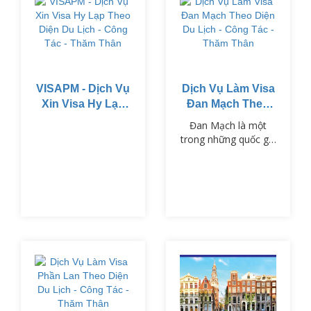
VISAPM - Dịch Vụ
Dịch Vụ Làm Visa
Xin Visa Hy Lạp
Đan Mạch Theo
Theo Diện Du
Diện Du Lịch -
Đan Mạch là một
Lịch - Công Tác -
Công Tác - Thăm
trong những quốc gia
Thăm Thân
Thân
thuộc khối Schengen,
nổi tiếng với chất
lượng cuộc sống cao,
nền văn hóa phong
phú và hệ thống giáo
dục tiên tiến.