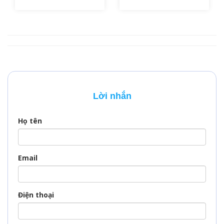
và văn hóa độc đáo
cấp cho người nước
của Mông Cổ? Hay
ngoài nhằm mục
bạn cần đến Mông
đích du lịch, công
Cổ để công tác, học
tác, làm việc hoặc
tập hoặc thăm thân?
tham gia các hoạt
Dù mục đích là gì,
động khác trong lãnh
việc xin visa Mông Cổ
thổ. Qatar nổi tiếng
là bước đầu tiên và
với sự xa hoa, hẹ
vô cùng quan trọng
sang và nhiều công
Lời nhắn
để hành trình của
trình độc đáo, vì vậy
bạn trở nên suôn sẻ.
nước này thu hút
một lượng lớn khách
Họ tên
quốc tế hàng năm.…
Email
Điện thoại