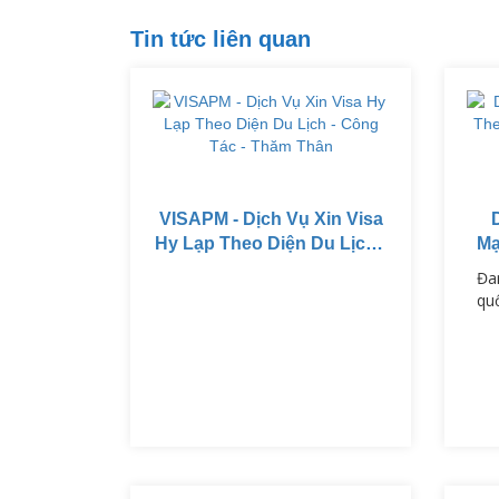
Tin tức liên quan
VISAPM - Dịch Vụ Xin Visa
Hy Lạp Theo Diện Du Lịch -
Mạ
Công Tác - Thăm Thân
C
Đa
qu
nổ
số
ph