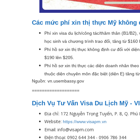
Các mức phí xin thị thực Mỹ không
Phí xin visa du lịch/công tác/thăm thân (B1/B2)
học sinh và chương trình trao đổi, tăng từ $160
Phí hồ sơ xin thị thực không định cư đối với diệ
$190 lên $205.
Phí hồ sơ xin thị thực các diện doanh nhân theo
thuộc diện chuyên môn đặc biệt (diện E) tăng 
Nguồn: vn.usembassy.gov
===================
Dịch Vụ Tư Vấn Visa Du Lịch Mỹ - 
Địa chỉ: 172 Nguyễn Trọng Tuyển, P. 8, Q. Ph
Website:
https://www.visapm.vn
Email: info@visapm.com
Điện thoại: 0902 644 344 - 0906 786 344