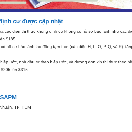
 định cư được cập nhật
, và các diện thị thực không định cư không có hồ sơ bảo lãnh như các d
 lên $185.
n có hồ sơ bảo lãnh lao động tạm thời (các diện H, L, O, P, Q, và R) tăn
 hiệp ước, nhà đầu tư theo hiệp ước, và đương đơn xin thị thực theo h
từ $205 lên $315.
VISAPM
ú Nhuận, TP. HCM