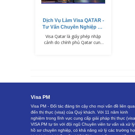
Dịch Vụ Làm Visa QATAR -
Tư Vấn Chuyên Nghiệp Từ
VISAPM
Visa Qatar là giấy phép nhập
cảnh do chính phủ Qatar cung
cấp cho người nước ngoài nhằm
mục đích du lịch, công tác, làm
việc hoặc tham gia các hoạt
động khác trong lãnh thổ. Qatar
nổi tiếng với sự xa hoa, hẹ sang
và nhiều công trình độc đáo, vì
vậy nước này thu hút một lượng
lớn khách quốc tế hàng năm.…
Visa PM
Visa PM - Đối tác đáng tin cậy cho mọi vấn đề liên qu
đến thị thực (visa) của Quý khách. Với 11 năm kinh
nghiệm trong lĩnh vực cung cấp giải pháp thị thực (visa
VISA PM tự tin với đội ngũ Chuyên viên tư vấn và xử lý
hồ sơ chuyên nghiệp, có khả năng xử lý các trường h