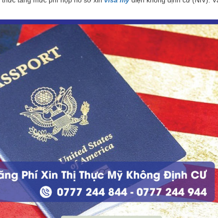
h thức tăng mức phí nộp hồ sơ xin
visa mỹ
diện không định cư (NIV). V