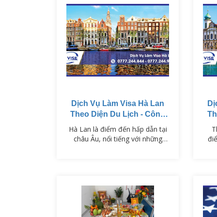
Dịch Vụ Làm Visa Hà Lan
Dị
Theo Diện Du Lịch - Công
Th
Tác - Thăm Thân
Hà Lan là điểm đến hấp dẫn tại
T
châu Âu, nổi tiếng với những
đi
cánh đồng hoa tulip, hệ thống
với 
kênh đào cổ kính và nền văn
đẹ
hóa đặc sắc. Để nhập cảnh vào
ch
Hà Lan, công dân Việt Nam cần
nh
có Visa Hà Lan phù hợp với mục
côn
đích chuyến đi như du lịch, công
Th
tác hay thăm thân. VISAPM cung
c
cấp dịch vụ xin visa Hà Lan…
dịc