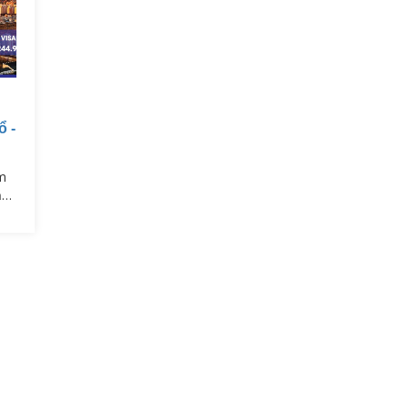
ổ -
m
ăn
Hay
ng
 Dù
 vô
nh