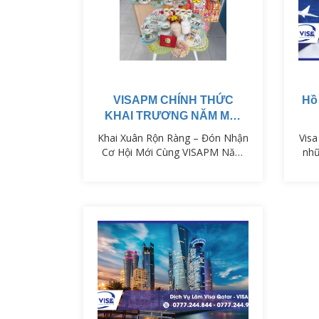
VISAPM CHÍNH THỨC
Hồ
KHAI TRƯƠNG NĂM MỚI
ẤT TỴ
Khai Xuân Rộn Ràng – Đón Nhận
Visa
Cơ Hội Mới Cùng VISAPM Năm
nhữ
mới Ất Tỵ đã đến, mở ra một
hà
chặng đường mới với nhiều cơ
hấ
hội cho những ai đang ấp ủ giấc
b
mơ du lịch, du học hay định cư
dạ
tại Mỹ! VISAPM hân hoan khai
ph
xuân và sẵn sàng đồng hành
vis
cùng bạn trên hành trình chinh
ch
phục những tấm visa danh giá.
xác