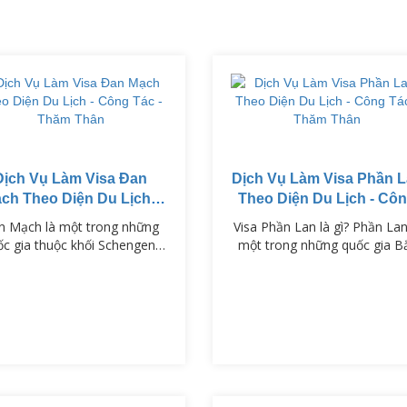
Dịch Vụ Làm Visa Đan
Dịch Vụ Làm Visa Phần 
ch Theo Diện Du Lịch -
Theo Diện Du Lịch - Cô
ông Tác - Thăm Thân
Tác - Thăm Thân
n Mạch là một trong những
Visa Phần Lan là gì? Phần Lan
ốc gia thuộc khối Schengen,
một trong những quốc gia B
i tiếng với chất lượng cuộc
Âu nổi tiếng với nền giáo dụ
ng cao, nền văn hóa phong
tiên tiến, cảnh quan thiên nh
ú và hệ thống giáo dục tiên
hùng vĩ và chất lượng sống c
tiến.
Để nhập cảnh vào Phần Lan
công dân Việt Nam cần xin V
Phần Lan phù hợp với mục đ
chuyến đi như du lịch, công t
hoặc thăm thân. VISAPM…