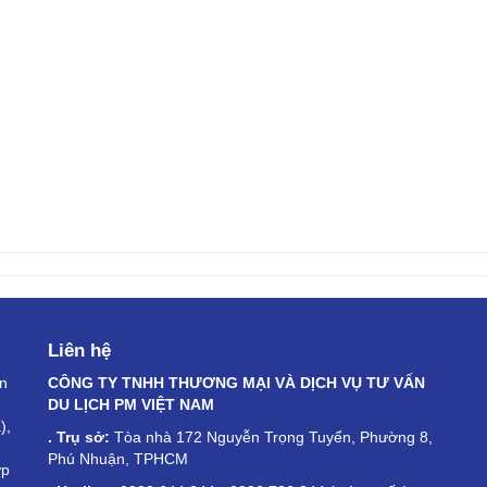
Liên hệ
an
CÔNG TY TNHH THƯƠNG MẠI VÀ DỊCH VỤ TƯ VẤN
DU LỊCH PM VIỆT NAM
),
. Trụ sở:
Tòa nhà 172 Nguyễn Trọng Tuyển, Phường 8,
Phú Nhuận, TPHCM
ợp