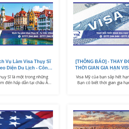
ch Vụ Làm Visa Thụy Sĩ
[THÔNG BÁO] - THAY Đ
eo Diện Du Lịch - Công
THỜI GIAN GIA HẠN VI
Tác - Thăm Thân
MỸ
hụy Sĩ là một trong những
Visa Mỹ của bạn sắp hết hạ
ểm đến hấp dẫn tại châu Âu
Bạn có biết thời gian gia hạ
phong cảnh thiên nhiên tuyệt
visa Mỹ đã thay đổi đáng kể
p, nền kinh tế phát triển và
Trước đây là 48 tháng, như
ất lượng cuộc sống cao. Để
giờ chỉ còn 12 tháng! Điều n
ập cảnh vào quốc gia này,
có nghĩa là bạn cần hành độ
g dân Việt Nam cần có visa
NGAY LẬP TỨC để không bỏ 
ụy Sĩ phù hợp với mục đích
cơ hội gia hạn visa Mỹ.
huyến đi. VISAPM cung cấp
h vụ tư vấn và hỗ trợ xin visa