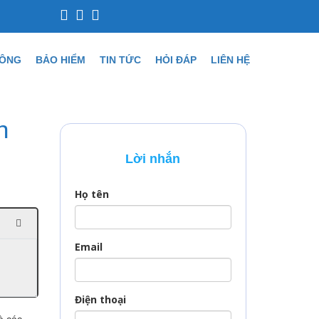
CÔNG
BẢO HIỂM
TIN TỨC
HỎI ĐÁP
LIÊN HỆ
n
Lời nhắn
Họ tên
Email
Điện thoại