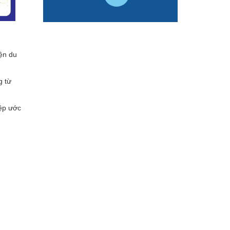
iện du
g từ
iệp ước