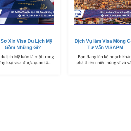
Thụy…
 Sơ Xin Visa Du Lịch Mỹ
Dịch Vụ làm Visa Mông C
Gồm Những Gì?
Tư Vấn VISAPM
 du lịch Mỹ luôn là một trong
Bạn đang lên kế hoạch khá
ng loại visa được quan tâm
phá thiên nhiên hùng vĩ và v
ng đầu, bởi Mỹ là điểm đến
hóa độc đáo của Mông Cổ? 
p dẫn với nhiều công trình
bạn cần đến Mông Cổ để cô
iểu tượng, nền văn hóa đa
tác, học tập hoặc thăm thân?
ng và các hoạt động du lịch
mục đích là gì, việc xin visa
ong phú. Tuy nhiên, để xin
Mông Cổ là bước đầu tiên và
a du lịch Mỹ thành công, việc
cùng quan trọng để hành trì
uẩn bị hồ sơ đầy đủ, chính
của bạn trở nên suôn sẻ.
 là yếu tố quan trọng nhất.…