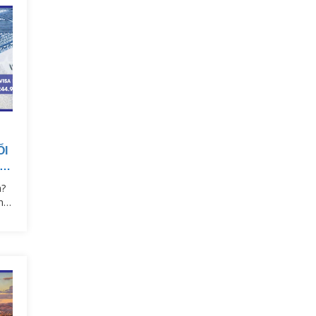
ỔI
SA
n?
n
?
ng
ày
ng
lỡ