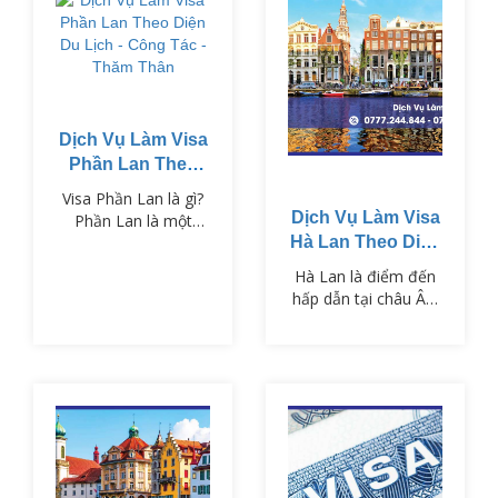
Dịch Vụ Làm Visa
Phần Lan Theo
Diện Du Lịch -
Visa Phần Lan là gì?
Công Tác - Thăm
Dịch Vụ Làm Visa
Phần Lan là một
Thân
trong những quốc gia
Hà Lan Theo Diện
Bắc Âu nổi tiếng với
Du Lịch - Công
Hà Lan là điểm đến
nền giáo dục tiên
Tác - Thăm Thân
hấp dẫn tại châu Âu,
tiến, cảnh quan thiên
nổi tiếng với những
nhiên hùng vĩ và chất
cánh đồng hoa tulip,
lượng sống cao. Để
hệ thống kênh đào
nhập cảnh vào Phần
cổ kính và nền văn
Lan, công dân Việt
hóa đặc sắc. Để
Nam cần xin Visa
nhập cảnh vào Hà
Phần Lan phù hợp
Lan, công dân Việt
với mục đích chuyến
Nam cần có Visa Hà
đi như du lịch, công