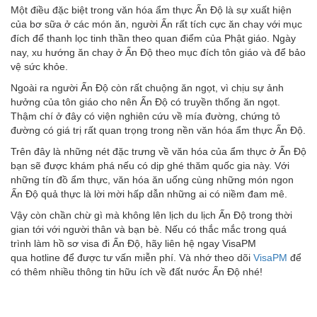
Một điều đặc biệt trong văn hóa ẩm thực Ấn Độ là sự xuất hiện
của bơ sữa ở các món ăn, người Ấn rất tích cực ăn chay với mục
đích để thanh lọc tinh thần theo quan điểm của Phật giáo. Ngày
nay, xu hướng ăn chay ở Ấn Độ theo mục đích tôn giáo và để bảo
vệ sức khỏe.
Ngoài ra người Ấn Độ còn rất chuộng ăn ngọt, vì chịu sự ảnh
hưởng của tôn giáo cho nên Ấn Độ có truyền thống ăn ngọt.
Thậm chí ở đây có viện nghiên cứu về mía đường, chứng tỏ
đường có giá trị rất quan trọng trong nền văn hóa ẩm thực Ấn Độ.
Trên đây là những nét đặc trưng về văn hóa của ẩm thực ở Ấn Độ
bạn sẽ được khám phá nếu có dịp ghé thăm quốc gia này. Với
những tín đồ ẩm thực, văn hóa ăn uống cùng những món ngon
Ấn Độ quả thực là lời mời hấp dẫn những ai có niềm đam mê.
Vậy còn chần chừ gì mà không lên lịch du lịch Ấn Độ trong thời
gian tới với người thân và bạn bè. Nếu có thắc mắc trong quá
trình làm hồ sơ visa đi Ấn Độ, hãy liên hệ ngay VisaPM
qua hotline để được tư vấn miễn phí. Và nhớ theo dõi
VisaPM
để
có thêm nhiều thông tin hữu ích về đất nước Ấn Độ nhé!