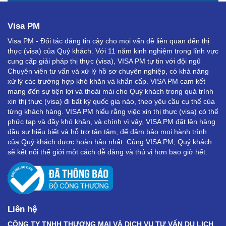
Visa PM
Visa PM - Đối tác đáng tin cậy cho mọi vấn đề liên quan đến thị
thực (visa) của Quý khách. Với 11 năm kinh nghiệm trong lĩnh vực
cung cấp giải pháp thị thực (visa), VISA PM tự tin với đội ngũ
Chuyên viên tư vấn và xử lý hồ sơ chuyên nghiệp, có khả năng
xử lý các trường hợp khó khăn và khẩn cấp. VISA PM cam kết
mang đến sự tiện lợi và thoải mái cho Quý khách trong quá trình
xin thị thực (visa) đi bất kỳ quốc gia nào, theo yêu cầu cụ thể của
từng khách hàng. VISA PM hiểu rằng việc xin thị thực (visa) có thể
phức tạp và đầy khó khăn, và chính vì vậy, VISA PM đặt lên hàng
đầu sự hiểu biết và hỗ trợ tận tâm, để đảm bảo mọi hành trình
của Quý khách được hoàn hảo nhất. Cùng VISA PM, Quý khách
sẽ kết nối thế giới một cách dễ dàng và thú vị hơn bao giờ hết.
Liên hệ
CÔNG TY TNHH THƯƠNG MẠI VÀ DỊCH VỤ TƯ VẤN DU LỊCH