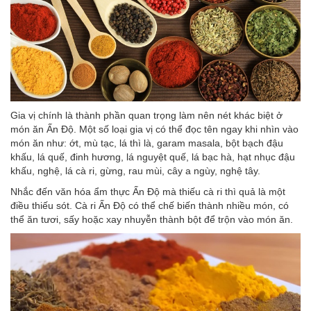
Gia vị chính là thành phần quan trọng làm nên nét khác biệt ở
món ăn Ấn Độ. Một số loại gia vị có thể đọc tên ngay khi nhìn vào
món ăn như: ớt, mù tạc, lá thì là, garam masala, bột bạch đậu
khấu, lá quế, đinh hương, lá nguyệt quế, lá bạc hà, hạt nhục đậu
khấu, nghệ, lá cà ri, gừng, rau mùi, cây a ngùy, nghệ tây.
Nhắc đến văn hóa ẩm thực Ấn Độ mà thiếu cà ri thì quả là một
điều thiếu sót. Cà ri Ấn Độ có thể chế biến thành nhiều món, có
thể ăn tươi, sấy hoặc xay nhuyễn thành bột để trộn vào món ăn.