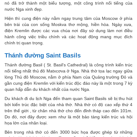
nó đã trở thành một biểu tượng, một công trình nổi tiếng của
nước Nga xinh đẹp.
Hiện thì cung điện này nằm ngay trung tâm của Moscow ở phía
bên trái của con sống Moskva thơ mộng, hiền hòa. Ngày xưa,
điện Kremlin được các vua chúa nơi đây sử dụng làm nơi điều
hành công việc triều chính và các hoạt động mang mục đích
chính trị quan trọng.
Thánh đường Saint Basils
Thánh đường Basil ( St. Basil's Cathedral) là công trình kiến trúc
nổi tiếng nhất thủ đô Matxcơva ở Nga. Nhà thờ tọa lạc ngay giữa
lòng Thủ đô Moscow, nằm ở phía Nam của Quảng trường Đỏ và
gần cung điện Kremlin với kiến trúc độc đáo này là một trong 7 kỳ
quan hấp dẫn du khách nhất của nước Nga.
Du khách đi du lịch Nga đến tham quan Saint Basils sẽ bị thu hút
bởi kiến trúc đặc biệt của nhà thờ. Nhà thờ có độ cao xếp thứ 4
trên thế giới , từ chân nhà thờ cho đến đỉnh tháp cao đến 101m.
Do đó, nơi đây được xem như là một bảo tàng kiến trúc và hội
họa lớn của nhân loại.
Bên trong nhà thờ có đến 3000 bức họa được ghép từ những