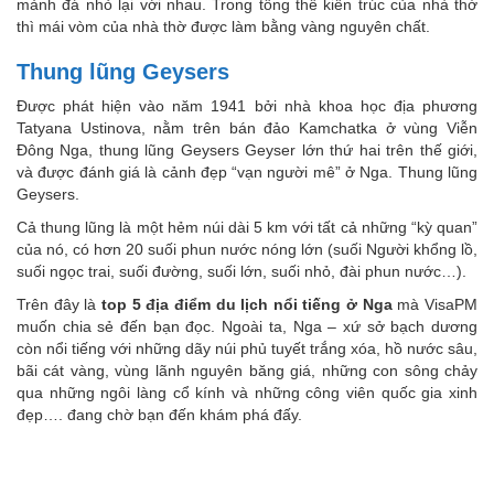
mảnh đá nhỏ lại với nhau. Trong tổng thể kiến trúc của nhà thờ
thì mái vòm của nhà thờ được làm bằng vàng nguyên chất.
Thung lũng Geysers
Được phát hiện vào năm 1941 bởi nhà khoa học địa phương
Tatyana Ustinova, nằm trên bán đảo Kamchatka ở vùng Viễn
Đông Nga, thung lũng Geysers Geyser lớn thứ hai trên thế giới,
và được đánh giá là cảnh đẹp “vạn người mê” ở Nga. Thung lũng
Geysers.
Cả thung lũng là một hẻm núi dài 5 km với tất cả những “kỳ quan”
của nó, có hơn 20 suối phun nước nóng lớn (suối Người khổng lồ,
suối ngọc trai, suối đường, suối lớn, suối nhỏ, đài phun nước…).
Trên đây là
top 5 địa điểm du lịch nổi tiếng ở Nga
mà VisaPM
muốn chia sẻ đến bạn đọc. Ngoài ta, Nga – xứ sở bạch dương
còn nổi tiếng với những dãy núi phủ tuyết trắng xóa, hồ nước sâu,
bãi cát vàng, vùng lãnh nguyên băng giá, những con sông chảy
qua những ngôi làng cổ kính và những công viên quốc gia xinh
đẹp…. đang chờ bạn đến khám phá đấy.