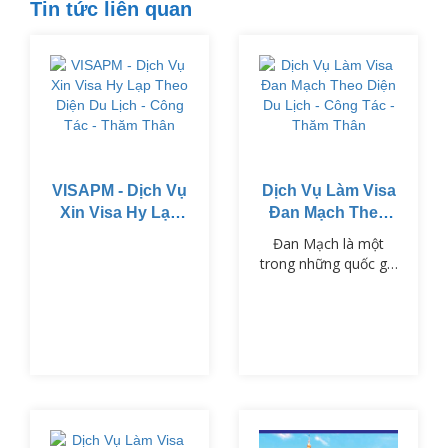
Tin tức liên quan
VISAPM - Dịch Vụ
Dịch Vụ Làm Visa
Xin Visa Hy Lạp
Đan Mạch Theo
Theo Diện Du
Diện Du Lịch -
Đan Mạch là một
Lịch - Công Tác -
Công Tác - Thăm
trong những quốc gia
Thăm Thân
Thân
thuộc khối Schengen,
nổi tiếng với chất
lượng cuộc sống cao,
nền văn hóa phong
phú và hệ thống giáo
dục tiên tiến.