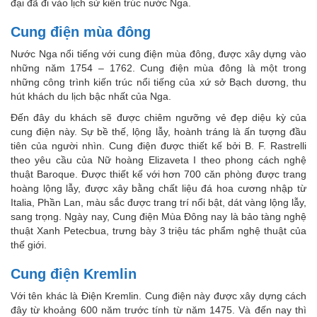
đại đã đi vào lịch sử kiến trúc nước Nga.
Cung điện mùa đông
Nước Nga nổi tiếng với cung điện mùa đông, được xây dựng vào
những năm 1754 – 1762. Cung điện mùa đông là một trong
những công trình kiến trúc nổi tiếng của xứ sở Bạch dương, thu
hút khách du lịch bậc nhất của Nga.
Đến đây du khách sẽ được chiêm ngưỡng vẻ đẹp diệu kỳ của
cung điện này. Sự bề thế, lộng lẫy, hoành tráng là ấn tượng đầu
tiên của người nhìn. Cung điện được thiết kế bởi B. F. Rastrelli
theo yêu cầu của Nữ hoàng Elizaveta I theo phong cách nghệ
thuật Baroque. Được thiết kế với hơn 700 căn phòng được trang
hoàng lộng lẫy, được xây bằng chất liệu đá hoa cương nhập từ
Italia, Phần Lan, màu sắc được trang trí nổi bật, dát vàng lộng lẫy,
sang trọng. Ngày nay, Cung điện Mùa Đông nay là bảo tàng nghệ
thuật Xanh Petecbua, trưng bày 3 triệu tác phẩm nghệ thuật của
thế giới.
Cung điện Kremlin
Với tên khác là Điện Kremlin. Cung điện này được xây dựng cách
đây từ khoảng 600 năm trước tính từ năm 1475. Và đến nay thì