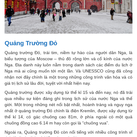
Quảng Trường Đỏ
Quảng trường Đỏ, trái tim, niềm tự hào của người dân Nga, là
biểu tượng của Moscow – thủ đô rộng lớn và cổ kính của nước
Nga. Địa danh này luôn nằm trong danh sách các điểm du lịch ở
Nga mà ai cũng muốn tới một lần. Và UNESSCO cũng đã công
nhận nơi đây chính là một trong những công trình văn hóa và có
giá trị lịch sử lâu đời, tuyệt vời nhất hiện nay.
Quảng trường được xây dựng từ thế kỉ 15 và đến nay, nó đã trải
qua nhiều sự kiện đáng ghi trong lịch sử của nước Nga và thế
giới. Một trong những nét nổi bật nhất, hoành tráng và nguy nga
nhất ở quảng trường Đỏ chính là điện Kremlin, được xây dựng từ
thế kỉ 14, có gác chuông cao 81m, ở phía ngoài có một quả
chuông đồng cao 6.14 m hay còn gọi là “chuông vua”.
Ngoài ra, Quảng trường Đỏ còn nổi tiếng với nhiều công trình vĩ