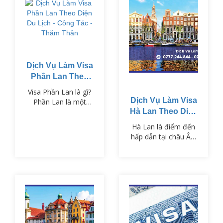
Dịch Vụ Làm Visa
Phần Lan Theo
Diện Du Lịch -
Visa Phần Lan là gì?
Công Tác - Thăm
Dịch Vụ Làm Visa
Phần Lan là một
Thân
trong những quốc gia
Hà Lan Theo Diện
Bắc Âu nổi tiếng với
Du Lịch - Công
Hà Lan là điểm đến
nền giáo dục tiên
Tác - Thăm Thân
hấp dẫn tại châu Âu,
tiến, cảnh quan thiên
nổi tiếng với những
nhiên hùng vĩ và chất
cánh đồng hoa tulip,
lượng sống cao. Để
hệ thống kênh đào
nhập cảnh vào Phần
cổ kính và nền văn
Lan, công dân Việt
hóa đặc sắc. Để
Nam cần xin Visa
nhập cảnh vào Hà
Phần Lan phù hợp
Lan, công dân Việt
với mục đích chuyến
Nam cần có Visa Hà
đi như du lịch, công