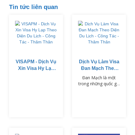
Tin tức liên quan
VISAPM - Dịch Vụ
Dịch Vụ Làm Visa
Xin Visa Hy Lạp
Đan Mạch Theo
Theo Diện Du
Diện Du Lịch -
Đan Mạch là một
Lịch - Công Tác -
Công Tác - Thăm
trong những quốc gia
Thăm Thân
Thân
thuộc khối Schengen,
nổi tiếng với chất
lượng cuộc sống cao,
nền văn hóa phong
phú và hệ thống giáo
dục tiên tiến.