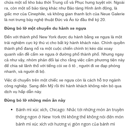
chứa một số kho báu thời Trung cổ và Phục hưng tuyệt vời. Ngoài
ra, còn một số bảo tàng khác như Bảo tàng Hình ảnh động, là
giấc mơ của Cinephile, và không gian thanh lịch của Neue Galerie
là nơi trưng bày nghệ thuật Đức và Áo từ đầu thế kỷ 20.
Đừng bỏ lỡ một chuyến du hành xe ngựa
Đến với thành phố New York được du hành bằng xe ngựa là một
trải nghiệm cực kỳ thú vị cho bất kỳ hành khách nào. Chính quyền
thành phố đang nổ ra một cuộc chiến chính trị kéo dài xoay
quanh vấn đề cấm xe ngựa ở đường phố thành phố. Nhưng ngay
cả như vậy, nhóm phản đối lại cho rằng việc cấm phương tiện này
để chia sẻ lãnh thổ với tiếng còi xe ô tô , người đi xe đạp phóng
nhanh, và người đi bộ.
Việc di chuyển trên một chiếc xe ngựa còn là cách hỗ trợ ngành
công nghiệp. Sang đến Mỹ rồi thì hành khách không nên bỏ qua
dịch vụ hấp dẫn này.
Đừng bỏ lỡ những món ăn này
Bánh mì xúc xích, Chicago: Nhắc tới những món ăn truyền
thống ngon ở New York thì không thể không nói đến món
bánh mì xúc xích với hương vị giòn ngon của bánh mì