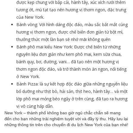
được kẹp chung với bắp cải, hành tây, xúc xích rưới thêm
tương ớt, mù tạt tạo nên hương vị thơm ngon, đặc trưng
của New York.
Bánh vòng: Với hình dáng độc đáo, màu sắc bắt mắt cùng
hương vị thơm ngon, được chế biến đơn giản từ bột mì,
thưởng thức một lần bạn sẽ nhớ mãi không quên
Bánh phô mai kiểu New York: Được chế biến từ những
nguyên liệu đơn giản như kem phô mai, kem sữa chua,
bánh quy, bơ, đường, vani… đã tạo nên một hương vị
thơm ngon độc đáo, và trở thành món ăn ngon, nổi tiếng
ở New York.
Bánh Pizza: là sự kết hợp độc đáo giữa những nguyên liệu
bổ dưỡng như thịt bò, hải sản, thịt heo, hành tây… và một
lớp phô mai mỏng béo ngậy ở trên cùng, đã tạo ra hương
vị vô cùng hấp dẫn.
New York – thành phố không bao giờ ngủ chắc chắn sẽ mang
đến cho bạn những trải nghiệm tuyệt vời và đầy lý thu. Hãy lưu lại
những thông tin trên cho chuyến đi du lịch New York của bạn nhé!